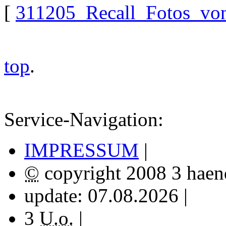
[
311205_Recall_Fotos_von
top
.
Service-Navigation:
IMPRESSUM
|
©
copyright
2008 3
hae
update: 07.08.2026 |
3
U.o.
|